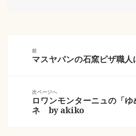
稿
成
テ
日:
者
ゴ
リ
ー
投
稿
前
マスヤパンの石窯ピザ職人
ナ
前
ビ
の
ゲ
投
ー
稿:
次ページへ
シ
ロワンモンターニュの「ゆ
次
ョ
ネ by akiko
の
ン
投
稿: