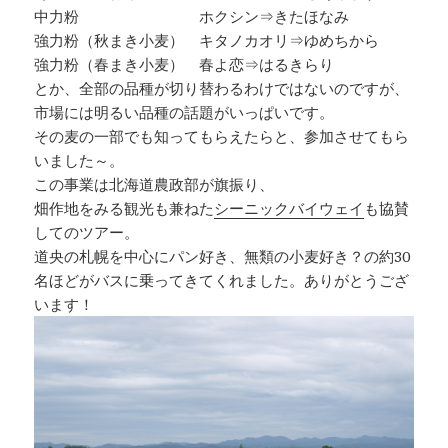
中力粉 ホクシン⇒きたほなみ
強力粉（秋まき小麦） キタノカオリ⇒ゆめちから
強力粉（春まき小麦） 春よ恋⇒はるきらり
とか、全部の品種が切り替わるわけではないのですが、
市場には明るい品種の話題がいっぱいです。
その麦の一部でも知ってもらえたらと、参加させてもら
いました～。
この事業は北海道農政部が旗振り、
畑作地をみる観光も兼ねた
シーニックバイウェイ
も協賛
してのツアー。
道央の札幌を中心にパン好き、無類の小麦好き？の約30
名ほどがバスに乗ってきてくれました。ありがとうござ
います！