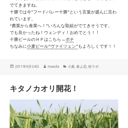
でてきますね。
十勝では今”フードバレー十勝”という言葉が盛んに言わ
れています。
“農業から食業へ！”いろんな取組がでてきそうです。
でも良かったね！ウェンディ！おめでとう！！
十勝ビールのＨＰはこちら→
ポチ
ちなみに
小麦ビール”ヴァイツェン”
もよろしくです！！
投
作
カ
2011年6月24日
maeda
小麦
,
春よ恋
,
粉ラボ
稿
成
テ
日:
者
ゴ
リ
キタノカオリ開花！
ー