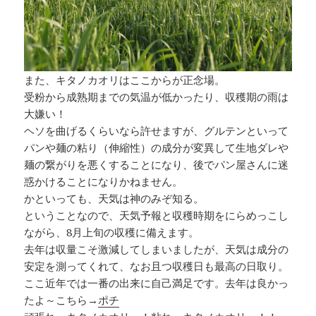
また、キタノカオリはここからが正念場。
受粉から成熟期までの気温が低かったり、収穫期の雨は
大嫌い！
ヘソを曲げるくらいなら許せますが、グルテンといって
パンや麺の粘り（伸縮性）の成分が変異して生地ダレや
麺の繋がりを悪くすることになり、後でパン屋さんに迷
惑かけることになりかねません。
かといっても、天気は神のみぞ知る。
ということなので、天気予報と収穫時期をにらめっこし
ながら、8月上旬の収穫に備えます。
去年は収量こそ激減してしまいましたが、天気は成分の
安定を測ってくれて、なお且つ収穫日も最高の日取り。
ここ近年では一番の出来に自己満足です。去年は良かっ
たよ～こちら→
ポチ