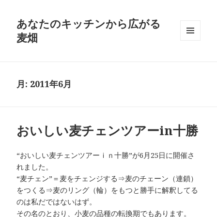
あなたのキッチンから広がる
麦畑
メニュ
ーとウ
ィジェ
ット
月:
2011年6月
おいしい麦チェンツアーin十勝
“おいしい麦チェンツアーｉｎ十勝”が6月25日に開催さ
れました。
“麦チェン”＝麦をチェンジする⇒麦のチェーン（連鎖）
をつくる⇒麦のリング（輪）をもつと勝手に解釈してる
のは私だではないはず。
その名のとおり、小麦の品種の転換期でもあります。