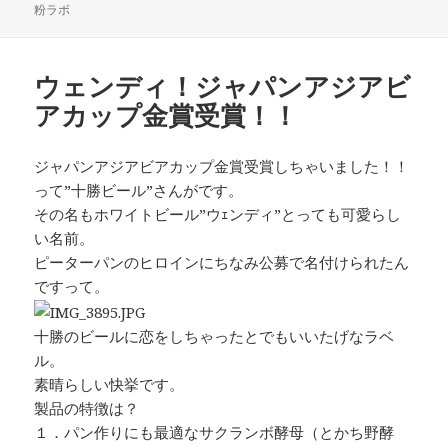
稿
成
テ
粉ラボ
日:
者
ゴ
リ
ー
ウェンディ！ジャパンアジアビ
アカップ金賞受賞！！
ジャパンアジアビアカップ金賞受賞しちゃいました！！
って”
十勝ビール”さんがです。
その名もホワイトビール”
ウｪンディ”とっても可愛らし
い名前。
ピーターパンのヒロインにちなみ公募で名付けられたん
ですって。
十勝のビールに恋をしちゃったとでもいいたげなラベ
ル。
素晴らしい快挙です。
製品の特徴は？
１．
パン作りにも最適なサクランボ酵母（とかち野酵