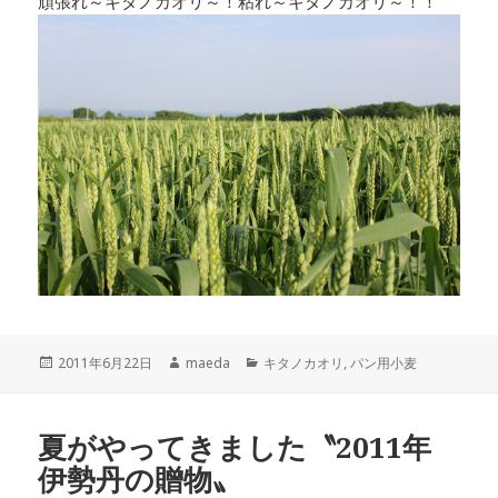
頑張れ～キタノカオリ～！粘れ～キタノカオリ～！！
投
作
カ
2011年6月22日
maeda
キタノカオリ
,
パン用小麦
稿
成
テ
日:
者
ゴ
リ
夏がやってきました〝2011年
ー
伊勢丹の贈物〟