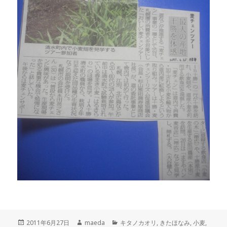
投
作
カ
2011年6月27日
maeda
キタノカオリ
,
きたほなみ
,
小麦
,