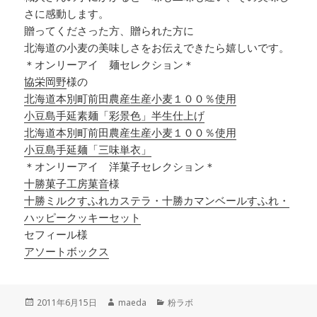
さに感動します。
贈ってくださった方、贈られた方に
北海道の小麦の美味しさをお伝えできたら嬉しいです。
＊オンリーアイ 麺セレクション＊
協栄岡野
様の
北海道本別町前田農産生産小麦１００％使用
小豆島手延素麺「彩景色」半生仕上げ
北海道本別町前田農産生産小麦１００％使用
小豆島手延麺「三味単衣」
＊オンリーアイ 洋菓子セレクション＊
十勝菓子工房菓音
様
十勝ミルクすふれカステラ・十勝カマンベールすふれ・
ハッピークッキーセット
セフィール様
アソートボックス
投
作
カ
2011年6月15日
maeda
粉ラボ
稿
成
テ