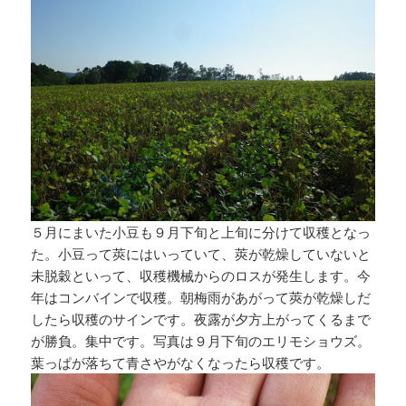
５月にまいた小豆も９月下旬と上旬に分けて収穫となっ
た。小豆って莢にはいっていて、莢が乾燥していないと
未脱穀といって、収穫機械からのロスが発生します。今
年はコンバインで収穫。朝梅雨があがって莢が乾燥しだ
したら収穫のサインです。夜露が夕方上がってくるまで
が勝負。集中です。写真は９月下旬のエリモショウズ。
葉っぱが落ちて青さやがなくなったら収穫です。