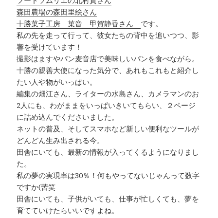
フードソムリエの北村貴さん
森田農場の森田里絵さん
十勝菓子工房 菓音 甲賀静香さん
です。
私の先を走って行って、彼女たちの背中を追いつつ、影
響を受けています！
撮影はますやパン麦音店で美味しいパンを食べながら。
十勝の親善大使になった気分で、あれもこれもと紹介し
たい人や物がいっぱい。
編集の畑江さん、ライターの水島さん、カメラマンのお
2人にも、わがままをいっぱいきいてもらい、２ページ
に詰め込んでくださいました。
ネットの普及、そしてスマホなど新しい便利なツールが
どんどん生み出される今。
田舎にいても、最新の情報が入ってくるようになりまし
た。
私の夢の実現率は30％！何もやってないじゃんって数字
ですか(苦笑
田舎にいても、子供がいても、仕事が忙しくても、夢を
育てていけたらいいですよね。