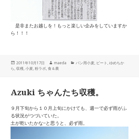
是非またお越しを！もっと楽しい企みをしていますか
ら！！！
投
作
カ
2011年10月17日
maeda
パン用小麦
,
ビート
,
ゆめちか
稿
成
テ
ら
,
収穫
,
小麦
,
粉ラボ
,
食＆農
日:
者
ゴ
リ
ー
Azuki ちゃんたち収穫。
９月下旬から１０月上旬にかけても、週一で必ず雨がふ
る状況がつづいていた。
土が乾いたかな~と思うと、必ず雨。