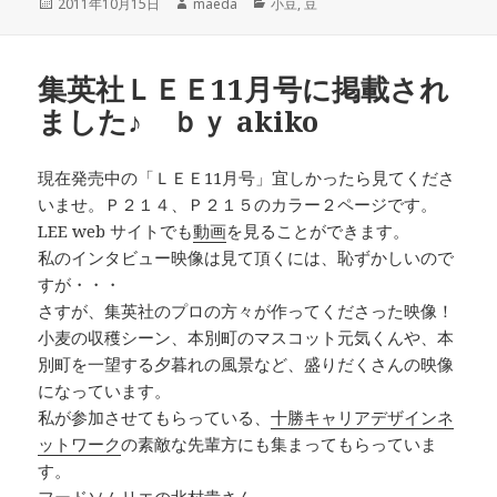
投
作
カ
2011年10月15日
maeda
小豆
,
豆
稿
成
テ
日:
者
ゴ
リ
集英社ＬＥＥ11月号に掲載され
ー
ました♪ ｂｙ akiko
現在発売中の「ＬＥＥ11月号」宜しかったら見てくださ
いませ。Ｐ２１４、Ｐ２１５のカラー２ページです。
LEE web サイトでも
動画
を見ることができます。
私のインタビュー映像は見て頂くには、恥ずかしいので
すが・・・
さすが、集英社のプロの方々が作ってくださった映像！
小麦の収穫シーン、本別町のマスコット元気くんや、本
別町を一望する夕暮れの風景など、盛りだくさんの映像
になっています。
私が参加させてもらっている、
十勝キャリアデザインネ
ットワーク
の素敵な先輩方にも集まってもらっていま
す。