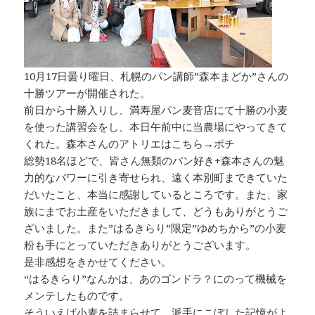
10月17日曇り曜日、札幌のパン講師”森本まどか”さんの
十勝ツアーが開催された。
前日から十勝入りし、満寿屋パン麦音店にて十勝の小麦
を使った講習会をし、本日午前中に当農場にやってきて
くれた。森本さんのアトリエはこちら→
ポチ
総勢18名ほどで、皆さん無類のパン好き+森本さんの魅
力的なパワーに引き寄せられ、遠く本別町まできていた
だいたこと、本当に感謝しているところです。また、家
族にまでお土産をいただきまして、どうもありがとうご
ざいました。また”はるきらり”限定”ゆめちから”の小麦
粉も手にとっていただきありがとうございます。
是非感想をきかせてください。
“はるきらり”なんかは、あのゴンドラ？にのって機械を
メンテしたものです。
そういえば小麦を詰まらせて、派手にこぼした記憶がよ