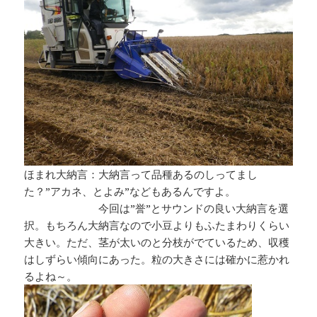
ほまれ大納言：大納言って品種あるのしってまし
た？”アカネ、とよみ”などもあるんですよ。
今回は”誉”とサウンドの良い大納言を選
択。もちろん大納言なので小豆よりもふたまわりくらい
大きい。ただ、茎が太いのと分枝がでているため、収穫
はしずらい傾向にあった。粒の大きさには確かに惹かれ
るよね～。