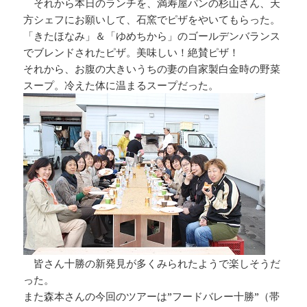
それから本日のランチを、満寿屋パンの杉山さん、天
方シェフにお願いして、石窯でピザをやいてもらった。
「きたほなみ」＆「ゆめちから」のゴールデンバランス
でブレンドされたピザ。美味しい！絶賛ピザ！
それから、お腹の大きいうちの妻の自家製白金時の野菜
スープ。冷えた体に温まるスープだった。
皆さん十勝の新発見が多くみられたようで楽しそうだ
った。
また森本さんの今回のツアーは”フードバレー十勝”（帯