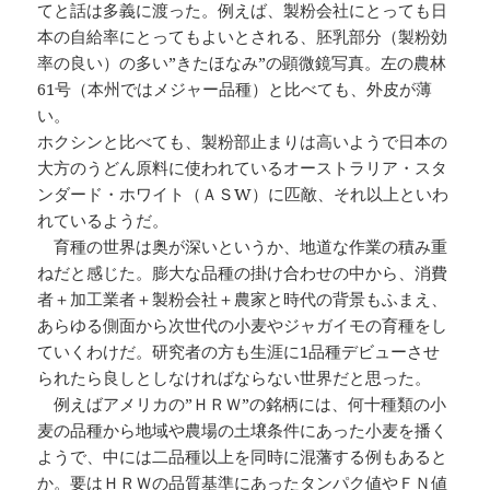
てと話は多義に渡った。例えば、製粉会社にとっても日
本の自給率にとってもよいとされる、胚乳部分（製粉効
率の良い）の多い”きたほなみ”の顕微鏡写真。左の農林
61号（本州ではメジャー品種）と比べても、外皮が薄
い。
ホクシンと比べても、製粉部止まりは高いようで日本の
大方のうどん原料に使われているオーストラリア・スタ
ンダード・ホワイト（ＡＳW）に匹敵、それ以上といわ
れているようだ。
育種の世界は奥が深いというか、地道な作業の積み重
ねだと感じた。膨大な品種の掛け合わせの中から、消費
者＋加工業者＋製粉会社＋農家と時代の背景もふまえ、
あらゆる側面から次世代の小麦やジャガイモの育種をし
ていくわけだ。研究者の方も生涯に1品種デビューさせ
られたら良しとしなければならない世界だと思った。
例えばアメリカの”ＨＲＷ”の銘柄には、何十種類の小
麦の品種から地域や農場の土壌条件にあった小麦を播く
ようで、中には二品種以上を同時に混藩する例もあると
か。要はＨＲＷの品質基準にあったタンパク値やＦＮ値