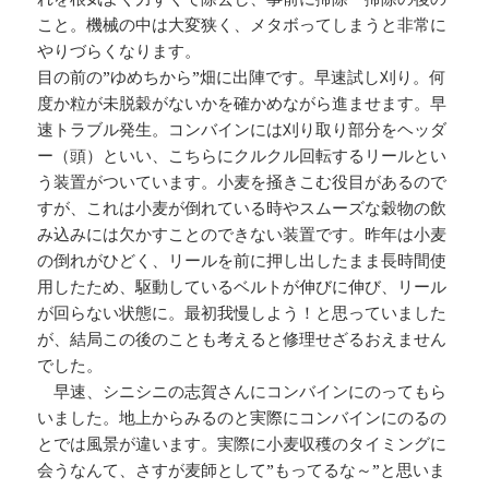
こと。機械の中は大変狭く、メタボってしまうと非常に
やりづらくなります。
目の前の”ゆめちから”畑に出陣です。早速試し刈り。何
度か粒が未脱穀がないかを確かめながら進ませます。早
速トラブル発生。コンバインには刈り取り部分をヘッダ
ー（頭）といい、こちらにクルクル回転するリールとい
う装置がついています。小麦を掻きこむ役目があるので
すが、これは小麦が倒れている時やスムーズな穀物の飲
み込みには欠かすことのできない装置です。昨年は小麦
の倒れがひどく、リールを前に押し出したまま長時間使
用したため、駆動しているベルトが伸びに伸び、リール
が回らない状態に。最初我慢しよう！と思っていました
が、結局この後のことも考えると修理せざるおえません
でした。
早速、シニシニの志賀さんにコンバインにのってもら
いました。地上からみるのと実際にコンバインにのるの
とでは風景が違います。実際に小麦収穫のタイミングに
会うなんて、さすが麦師として”もってるな～”と思いま