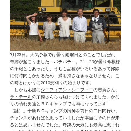
7月23日。天気予報では曇り雨曜日とのことでしたが、
奇跡が起こりました～パチパチ～。24，25が曇り傘模様
の予報ともあったり、うちも品種がいろいろあって掃除
に何時間もかかるため、満を持さなきゃなりません。こ
の時とばかりに2010麦刈りの始まりです。
しかも応援に
シニフィアン・シニフィエ
の志賀さん、
ラ・テール
の栄徳さんらも駆けつけてくれました。かな
りの晴れ男達とＢＣキャンプでも噂になってます
（謎）。十勝ＢＣキャンプの講師を前日の二日間行い、
チャンスがあればと思っていましたが本当にその日が来
るとは思いませんでした。奇跡の天気にも最高に恵まれ