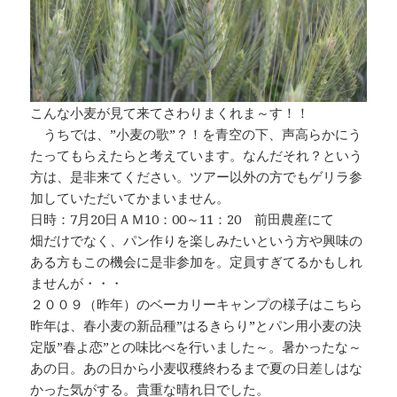
こんな小麦が見て来てさわりまくれま～す！！
うちでは、”小麦の歌”？！を青空の下、声高らかにう
たってもらえたらと考えています。なんだそれ？という
方は、是非来てください。ツアー以外の方でもゲリラ参
加していただいてかまいません。
日時：7月20日ＡＭ10：00～11：20 前田農産にて
畑だけでなく、パン作りを楽しみたいという方や興味の
ある方もこの機会に是非参加を。定員すぎてるかもしれ
ませんが・・・
２００９（昨年）のベーカリーキャンプの様子はこちら
昨年は、春小麦の新品種”はるきらり”とパン用小麦の決
定版”春よ恋”との味比べを行いました～。暑かったな～
あの日。あの日から小麦収穫終わるまで夏の日差しはな
かった気がする。貴重な晴れ日でした。