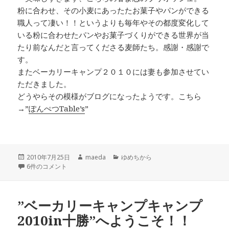
粉に合わせ、その小麦にあったたお菓子やパンができる
職人って凄い！！というよりも毎年やその都度変化して
いる粉に合わせたパンやお菓子づくりができる世界が当
たり前なんだと言ってくださる麦師たち。感謝・感謝で
す。
またベーカリーキャンプ２０１０には妻も参加させてい
ただきました。
どうやらその模様がブログになったようです。こちら
→”
ぽんぺつTable’s
”
投
作
カ
2010年7月25日
maeda
ゆめちから
稿
幸運の”ゆめちから”収穫を麦師たちと共に！！ への
成
テ
6件のコメント
日:
者
ゴ
リ
ー
”ベーカリーキャンプキャンプ
2010in十勝”へようこそ！！