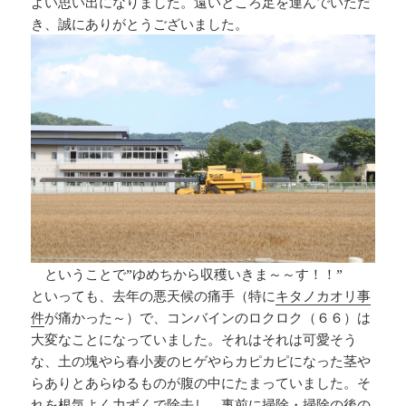
よい思い出になりました。遠いところ足を運んでいただ
き、誠にありがとうございました。
ということで”ゆめちから収穫いきま～～す！！”
といっても、去年の悪天候の痛手（特に
キタノカオリ事
件
が痛かった～）で、コンバインのロクロク（６６）は
大変なことになっていました。それはそれは可愛そう
な、土の塊やら春小麦のヒゲやらカピカピになった茎や
らありとあらゆるものが腹の中にたまっていました。そ
れを根気よく力ずくで除去し、事前に掃除・掃除の後の