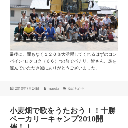
最後に、間もなく１２０％大活躍してくれるはずのコン
バイン”ロクロク（６６）”の前でパチリ。皆さん、足を
運んでいただき誠にありがとうございました。
投
作
カ
2010年7月24日
maeda
ゆめちから
稿
成
テ
日:
者
ゴ
リ
小麦畑で歌をうたおう！！十勝
ー
ベーカリーキャンプ2010開
催！！