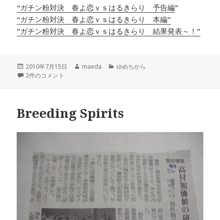
“ガチン粉対決 春よ恋ｖｓはるきらり 予告編
”
“ガチン粉対決 春よ恋ｖｓはるきらり 本編”
”ガチン粉対決 春よ恋ｖｓはるきらり 結果発表～！”
投
作
カ
2010年7月15日
maeda
ゆめちから
稿
小麦畑で歌をうたおう！！十勝ベーカリーキャンプ2010開催！！ への
成
テ
2件のコメント
日:
者
ゴ
リ
ー
Breeding Spirits