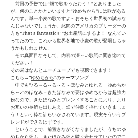
前回の予告では”畑で歌をうたおう！”とありました
が、何のことかといいますと”ゆめちから”には歌がある
んです。単一小麦の歌ですよ～おそらく世界初の試みな
んじゃないでしょうか。此間のアメリカのブリーダーの
方も”That’s fantastic!!””お土産話にするよ！”なんてい
ってたので、これから世界各地で小麦の歌が登場しちゃ
うかもしれません。
その真面目なそして、内容の深～い歌詞に聞き惚れて
ください！
その局はなんとユーチューブでも視聴できます！
こちら→”
ゆめちから
”のテーマソング
中でも”♪る～る～る～る～ほなみとゆれる ゆめちか
ら～♪”のほなみ＝きたほなみで要はゆめちからは超強力
粉なので、きたほなみとブレンドすることにより、より
お互いの長所を出しあえ、畑で仲良く揺れていきましょ
う！という粋な計らいがされています。現実そういうブ
レンドができるはずです。
ということで、前置きながくなりましたが、うちのゆ
めちから畑も、きたほなみ畑と隣り合わせていたのでこ