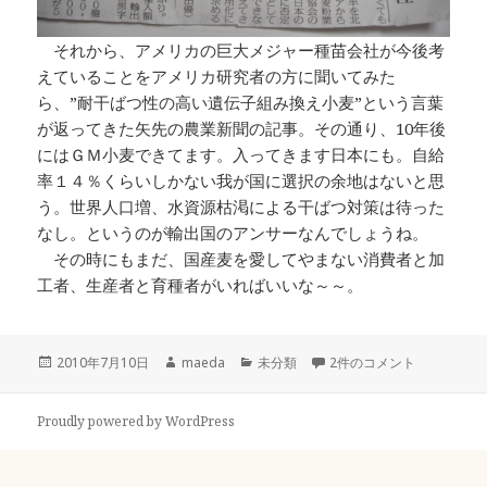
それから、アメリカの巨大メジャー種苗会社が今後考
えていることをアメリカ研究者の方に聞いてみた
ら、”耐干ばつ性の高い遺伝子組み換え小麦”という言葉
が返ってきた矢先の農業新聞の記事。その通り、10年後
にはＧＭ小麦できてます。入ってきます日本にも。自給
率１４％くらいしかない我が国に選択の余地はないと思
う。世界人口増、水資源枯渇による干ばつ対策は待った
なし。というのが輸出国のアンサーなんでしょうね。
その時にもまだ、国産麦を愛してやまない消費者と加
工者、生産者と育種者がいればいいな～～。
投
作
カ
Breeding Spirits への
2010年7月10日
maeda
未分類
2件のコメント
稿
成
テ
日:
者
ゴ
リ
Proudly powered by WordPress
ー