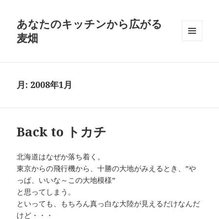
あなたのキッチンから広がる
麦畑
メニュ
ーとウ
ィジェ
ット
月:
2008年1月
Back to トカチ
北海道はなぜか落ち着く。
東京からの飛行機から、十勝の大地がみえるとき、”や
っぱ、いいな～この大地模様”
と思ってしまう。
といっても、もちろん真っ白な大陸が見えるだけなんだ
けど・・・