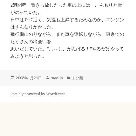
2週間程、置きっ放しだった車の上には、こんもりと雪
がのっていた。
日中は０℃近く、気温も上昇するためなのか、エンジン
はすんなりかかった。
飛行機にのりながら、また車を運転しながら、東京での
たくさんの出会いを
思いだしていた。”よ～し、がんばる！”やるだけやって
みようと思った。
投
作
カ
2008年1月29日
maeda
未分類
稿
成
テ
日:
者
ゴ
リ
Proudly powered by WordPress
ー