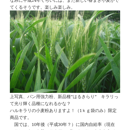
てくるそうです。楽しみ楽しみ。
上写真、パン用強力粉、新品種”はるきらり” キラリっ
て光り輝く品種になれるかな？
ハルキラリの小麦粉ありますよ！（1ｋｇ袋のみ）限定
商品です。
国では、10年後（平成30年？）に国内自給率（現在