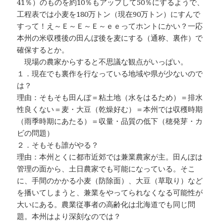
41％）のものを約10％もアップして50％にするようで、
工程表では小麦を180万トン（現在90万トン）にすんで
すって！え～Ｅ～Ｅ～Ｅ～ｅｅってホントにかい？一応
本州の米収穫後の田んぼ後を麦にする（通称、裏作）で
確保するとか。
現場の農家からすると不思議な観点がいっぱい。
１．現在でも裏作を行なっている地域や県が少ないので
は？
理由：そもそも田んぼ＝粘土地（水をはるため）＝排水
性良くない＝麦・大豆（乾燥好む）＝本州では収穫時期
（雨季時期にあたる）＝収量・品質の低下（穂発芽・カ
ビの問題）
２．そもそも誰がやる？
理由：本州とくに都市近郊では兼業農家が主。田んぼは
管理の面から、土日農家でも可能になっている。そこ
に、手間のかかる小麦（防除面）、大豆（草取り）など
を播いてしまうと、兼業をやってられなくなる可能性が
大いにある。農業従事者の高齢化は北海道でも同じ問
題。本州はより深刻なのでは？