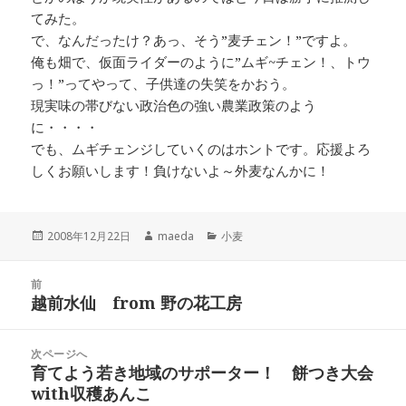
てみた。
で、なんだったけ？あっ、そう”麦チェン！”ですよ。
俺も畑で、仮面ライダーのように”ムギ~チェン！、トウ
っ！”ってやって、子供達の失笑をかおう。
現実味の帯びない政治色の強い農業政策のよう
に・・・・
でも、ムギチェンジしていくのはホントです。応援よろ
しくお願いします！負けないよ～外麦なんかに！
投
作
カ
2008年12月22日
maeda
小麦
稿
成
テ
日:
者
ゴ
投
リ
前
稿
越前水仙 from 野の花工房
ー
前
ナ
の
ビ
投
次ページへ
ゲ
稿:
育てよう若き地域のサポーター！ 餅つき大会
次
ー
with収穫あんこ
の
シ