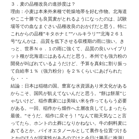
３．麦の品種改良の進捗度は？
理由：小麦は本来外来種で乾燥地帯を好む作物。北海道
やここ十勝でも良質麦がとれるようになったのは、試験
場等での血なまぐさい品種改良のおかげだと思う。特に
これからの品種”キタホナミ””ハルキラリ””北海２６１
号”なんかは、品質を低下させる収穫期の雨に強い。き
っと、世界Ｎｏ．１の雨に強くて、品質の良いハイブリ
ット種が北海道にはあるんだと思う。本州でも強力粉の
開発が叫ばれているようだけど、予算を真剣に割り振っ
て自給率１％（強力粉分）を２％くらいにあげられた
ら・・・
結論：日本は稲穂の国。豊富な水資源あり米文化がある
からこそ、国民が飢えてないんだと思う。”餅は餅屋”じ
ゃないけど、稲作農家には美味い米を作ってもらう必要
がある。一回、稲作から畑作へ土層改良してしまったら
最後。”そうだ、稲作に戻そう！”なんて能天気なこと言
ってたら、ホントの土葬になりかねない。牛の飼料麦に
あてるとか、バイオエタノールとして裏作を位置づける
とかのほうが現実性があるのではと今日は勝手に推測し