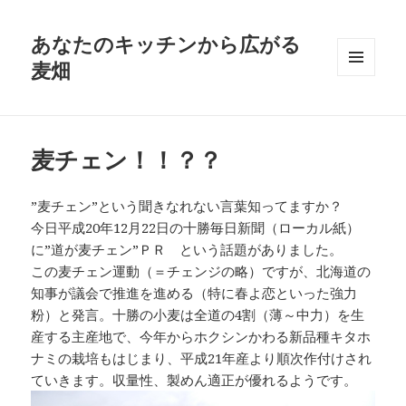
あなたのキッチンから広がる
麦畑
メニュ
ーとウ
ィジェ
ット
麦チェン！！？？
”麦チェン”という聞きなれない言葉知ってますか？
今日平成20年12月22日の十勝毎日新聞（ローカル紙）
に”道が麦チェン”ＰＲ という話題がありました。
この麦チェン運動（＝チェンジの略）ですが、北海道の
知事が議会で推進を進める（特に春よ恋といった強力
粉）と発言。十勝の小麦は全道の4割（薄～中力）を生
産する主産地で、今年からホクシンかわる新品種キタホ
ナミの栽培もはじまり、平成21年産より順次作付けされ
ていきます。収量性、製めん適正が優れるようです。