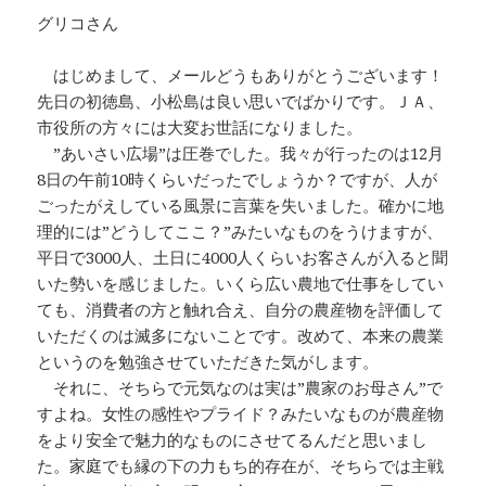
:
グリコさん
はじめまして、メールどうもありがとうございます！
先日の初徳島、小松島は良い思いでばかりです。ＪＡ、
市役所の方々には大変お世話になりました。
”あいさい広場”は圧巻でした。我々が行ったのは12月
8日の午前10時くらいだったでしょうか？ですが、人が
ごったがえしている風景に言葉を失いました。確かに地
理的には”どうしてここ？”みたいなものをうけますが、
平日で3000人、土日に4000人くらいお客さんが入ると聞
いた勢いを感じました。いくら広い農地で仕事をしてい
ても、消費者の方と触れ合え、自分の農産物を評価して
いただくのは滅多にないことです。改めて、本来の農業
というのを勉強させていただきた気がします。
それに、そちらで元気なのは実は”農家のお母さん”で
すよね。女性の感性やプライド？みたいなものが農産物
をより安全で魅力的なものにさせてるんだと思いまし
た。家庭でも縁の下の力もち的存在が、そちらでは主戦