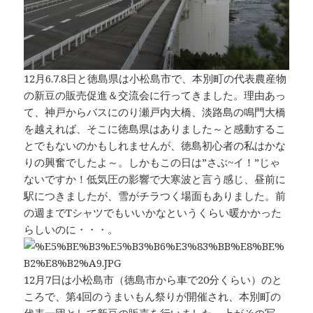
12月6.7.8日と徳島県は小松島市で、本別町の代表農産物
の新豆の販売促進＆交流会に行ってきました。理由あっ
て、神戸からバスにのり瀬戸内大橋、淡路島の鳴門大橋
を越えれば、そこに徳島県はありました～と感動するこ
とでもないのかもしれませんが、徳島初心者の私はかな
りの興奮でしたよ～。しかもこの日は”さぶ~イ！”じゃ
ないですか！低気圧の影響で大寒波と言う感じ、昼前に
駅につきましたが、雪がチラつく場面もありました。前
の週までTシャツでもいいかなというくらい暖かかった
らしいのに・・・。
12月7日は小松島市（徳島市から車で20分くらい）のと
ころで、第4回のうまいもん祭りが開催され、本別町の
代表一団として新豆の販売を行いました。上がその写