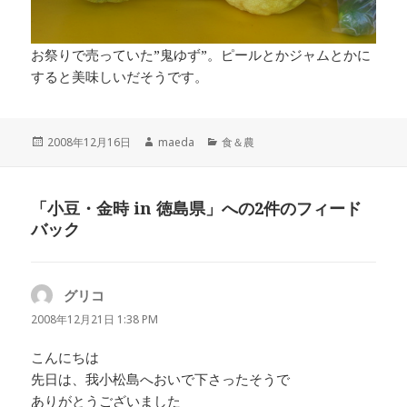
お祭りで売っていた”鬼ゆず”。ピールとかジャムとかに
すると美味しいだそうです。
投
作
カ
2008年12月16日
maeda
食＆農
稿
成
テ
日:
者
ゴ
リ
「小豆・金時 in 徳島県」への2件のフィード
ー
バック
グリコ
よ
り
2008年12月21日 1:38 PM
:
こんにちは
先日は、我小松島へおいで下さったそうで
ありがとうございました