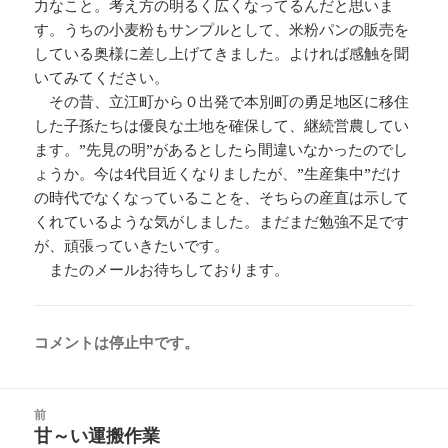
力なこと。考え方の明るく広くなってるんだと思いま
す。うちの小麦粉もサンプルとして、米粉パンの販売を
している奥様に差し上げてきました。よければ感触を聞
いてみてください。
その昔、立江町から０出発で本別町の勇足地区に移住
した子孫たちは優良な土地を確保して、継続営農してい
ます。”先見の明”があるとしたら間違いなかったのでし
ょうか。今は4代目近くなりましたが、”生産集中”だけ
の時代でなくなっていることを、そちらの産直は示して
くれているような気がしました。まだまだ勉強不足です
が、頑張っていきたいです。
またのメールお待ちしております。
コメントは停止中です。
投
前
稿
甘～い運搬作業
前