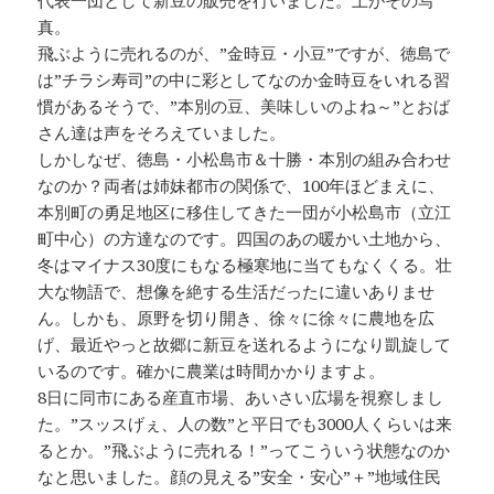
真。
飛ぶように売れるのが、”金時豆・小豆”ですが、徳島で
は”チラシ寿司”の中に彩としてなのか金時豆をいれる習
慣があるそうで、”本別の豆、美味しいのよね～”とおば
さん達は声をそろえていました。
しかしなぜ、徳島・小松島市＆十勝・本別の組み合わせ
なのか？両者は姉妹都市の関係で、100年ほどまえに、
本別町の勇足地区に移住してきた一団が小松島市（立江
町中心）の方達なのです。四国のあの暖かい土地から、
冬はマイナス30度にもなる極寒地に当てもなくくる。壮
大な物語で、想像を絶する生活だったに違いありませ
ん。しかも、原野を切り開き、徐々に徐々に農地を広
げ、最近やっと故郷に新豆を送れるようになり凱旋して
いるのです。確かに農業は時間かかりますよ。
8日に同市にある産直市場、あいさい広場を視察しまし
た。”スッスげぇ、人の数”と平日でも3000人くらいは来
るとか。”飛ぶように売れる！”ってこういう状態なのか
なと思いました。顔の見える”安全・安心”＋”地域住民