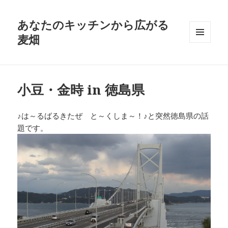
あなたのキッチンから広がる
麦畑
メニュ
ーとウ
ィジェ
ット
小豆・金時 in 徳島県
♪は～るばるきたぜ と～くしま～！♪と突然徳島県の話
題です。