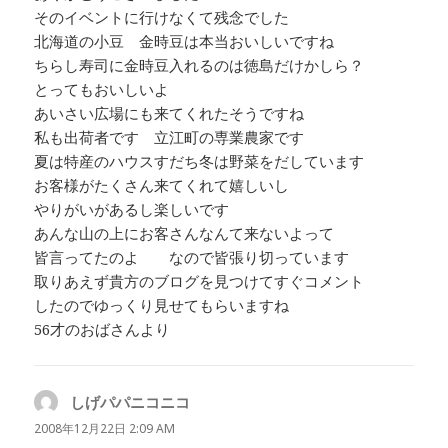
そのイベントに行けなくて残念でした
北海道の小豆 金時豆は本当おいしいですね
ちらし寿司に金時豆入れるのは徳島だけかしら？
とってもおいしいよ
あいさい広場にも来てくれたそうですね
私も出荷者です 立江町の専業農家です
夏は特産のハウスすだち冬は野菜をだしています
お客様がたくさん来てくれて嬉しいし
やりがいがあるし楽しいです
あんな山の上にお客さんなんて来ないよって
皆言ってたのよ なので皆張り切っています
取りあえず貴方のブログを見つけてすぐコメント
したのでゆっくり見せてもらいますね
56才のおばさんより
しげパパニコニコ
よ
り
2008年12月22日 2:09 AM