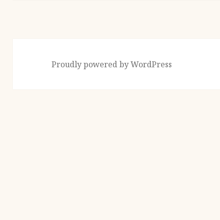
投
稿:
Proudly powered by WordPress