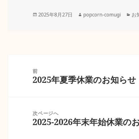
投
作
カ
2025年8月27日
popcorn-comugi
お
稿
成
テ
日:
者
ゴ
リ
ー
投
稿
前
2025年夏季休業のお知らせ
ナ
前
ビ
の
ゲ
投
ー
稿:
次ページへ
シ
2025-2026年末年始休業
次
ョ
の
ン